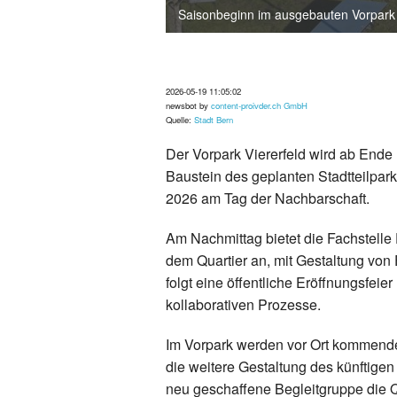
Saisonbeginn im ausgebauten Vorpark 
2026-05-19 11:05:02
newsbot by
content-proivder.ch GmbH
Quelle:
Stadt Bern
Der Vorpark Viererfeld wird ab Ende 
Baustein des geplanten Stadtteilparks
2026 am Tag der Nachbarschaft.
Am Nachmittag bietet die Fachstelle
dem Quartier an, mit Gestaltung vo
folgt eine öffentliche Eröffnungsfeie
kollaborativen Prozesse.
Im Vorpark werden vor Ort kommende
die weitere Gestaltung des künftigen 
neu geschaffene Begleitgruppe die 