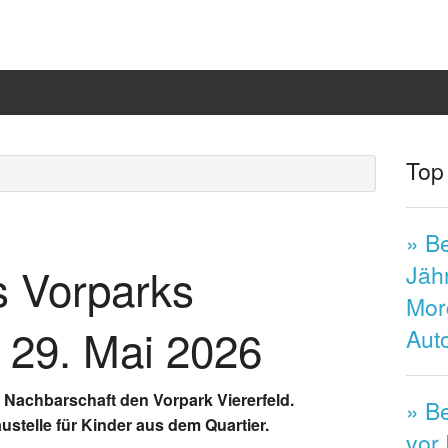
Top
» Be
s Vorparks
Jäh
Mor
m 29. Mai 2026
Aut
r Nachbarschaft den Vorpark Viererfeld.
» Be
austelle für Kinder aus dem Quartier.
vor 