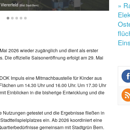
» Ra
Viererfeld
Saisonbe
Saisonbe
Saisonbe
Saisonbe
(Bild: Stadt Bern)
Elek
Ost
flüc
Ein
Mai 2026 wieder zugänglich und dient als erster
. Die offizielle Saisoneröffnung erfolgt am 29. Mai
 DOK Impuls eine Mitmachbaustelle für Kinder aus
n Flächen um 14.30 Uhr und 16.00 Uhr. Um 17.30 Uhr
r mit Einblicken in die bisherige Entwicklung und die
 Nutzungen getestet und die Ergebnisse fließen in
Stadtteilspielplatzes ein. Ab 2026 koordiniert eine
Quartierbedürfnisse gemeinsam mit Stadtgrün Bern.