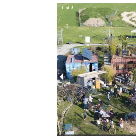
1
of
5