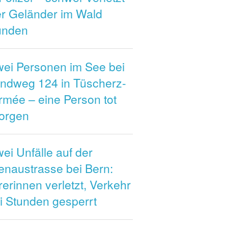
er Geländer im Wald
unden
wei Personen im See bei
andweg 124 in Tüscherz-
rmée – eine Person tot
orgen
ei Unfälle auf der
enaustrasse bei Bern:
erinnen verletzt, Verkehr
i Stunden gesperrt