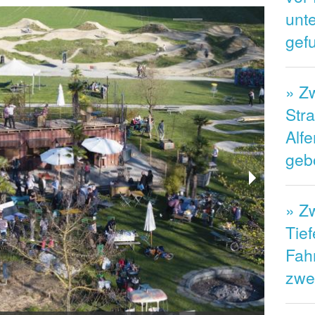
unt
gef
» Z
Str
Alfe
geb
» Zw
Tief
Fahr
zwe