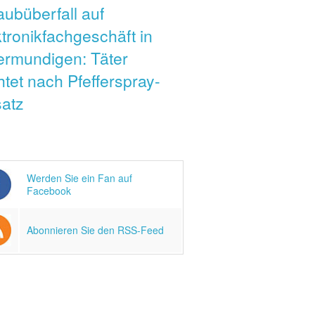
ubüberfall auf
ginn im ausgebauten Vorpark Viererfeld
ginn im ausgebauten Vorpark Viererfeld
ginn im ausgebauten Vorpark Viererfeld
ginn im ausgebauten Vorpark Viererfeld
(Bild: Stadt Bern)
(Bild: Stadt Bern)
(Bild: Stadt Bern)
(Bild: Stadt Bern)
tronikfachgeschäft in
ermundigen: Täter
htet nach Pfefferspray-
satz
Werden Sie ein Fan auf
Facebook
Abonnieren Sie den RSS-Feed