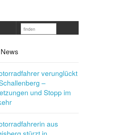
 News
otorradfahrer verunglückt
Schallenberg –
letzungen und Stopp im
kehr
otorradfahrerin aus
isberg stürzt in