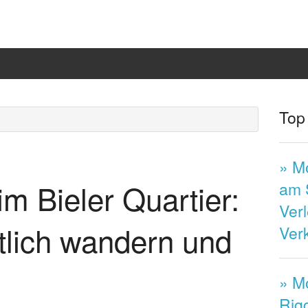
Top
» M
m Bieler Quartier:
am 
Ver
lich wandern und
Ver
» M
Rigg