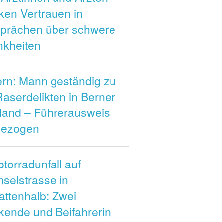
ken Vertrauen in
prächen über schwere
nkheiten
ern: Mann geständig zu
aserdelikten in Berner
land – Führerausweis
gezogen
torradunfall auf
mselstrasse in
attenhalb: Zwei
kende und Beifahrerin