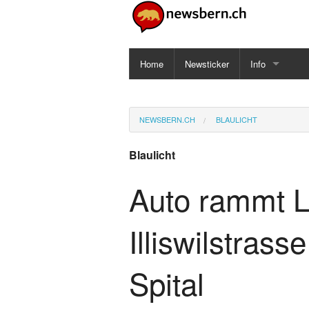
Home
Newsticker
Info
Impressum
NEWSBERN.CH
BLAULICHT
Datenschutz
Blaulicht
Auto rammt L
Illiswilstrass
Spital