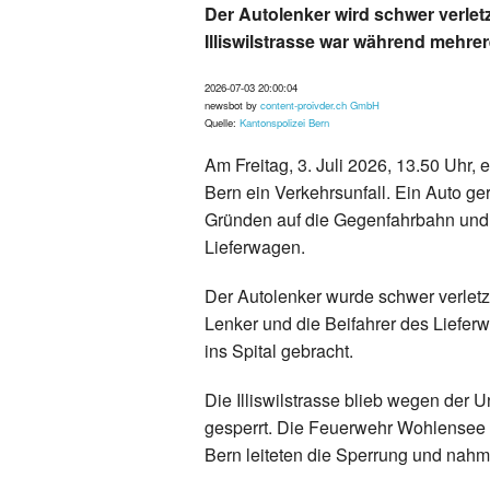
Der Autolenker wird schwer verletzt
Illiswilstrasse war während mehre
2026-07-03 20:00:04
newsbot by
content-proivder.ch GmbH
Quelle:
Kantonspolizei Bern
Am Freitag, 3. Juli 2026, 13.50 Uhr, e
Bern ein Verkehrsunfall. Ein Auto ge
Gründen auf die Gegenfahrbahn und 
Lieferwagen.
Der Autolenker wurde schwer verletzt
Lenker und die Beifahrer des Lieferwa
ins Spital gebracht.
Die Illiswilstrasse blieb wegen der
gesperrt. Die Feuerwehr Wohlensee 
Bern leiteten die Sperrung und nahm