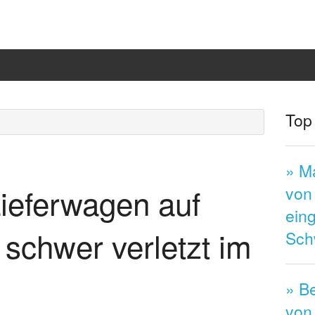
Top
» M
ieferwagen auf
von
ein
e schwer verletzt im
Sch
» B
von