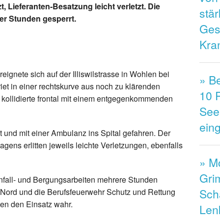
, Lieferanten-Besatzung leicht verletzt. Die
stär
rer Stunden gesperrt.
Ges
Kra
reignete sich auf der Illiswilstrasse in Wohlen bei
» B
riet in einer rechtskurve aus noch zu klärenden
10 R
kollidierte frontal mit einem entgegenkommenden
See
ein
 und mit einer Ambulanz ins Spital gefahren. Der
gens erlitten jeweils leichte Verletzungen, ebenfalls
» Mo
Gri
 Unfall- und Bergungsarbeiten mehrere Stunden
Sch
Nord und die Berufsfeuerwehr Schutz und Rettung
en den Einsatz wahr.
Len